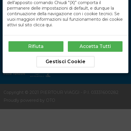
dell’apposito comando Chiudi "(X)” comporta il
permanere delle impostazioni di default, e dunque la
continuazione della navigazione con i cookie tecnici. Se
vuoi maggiori informazioni sul funzionamento dei cookie
attivi sul sito
clicca qui
.
Rifiuta
Accetta Tutti
Gestisci Cookie
Copyright © 2021 PIERTOUR VIAGGI - P.I. 03331600282
Proudly powered by
OTO